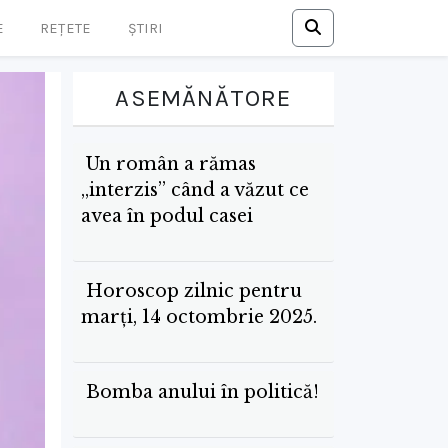
E
REȚETE
ȘTIRI
ASEMĂNĂTORE
Un român a rămas
„interzis” când a văzut ce
avea în podul casei
Horoscop zilnic pentru
marți, 14 octombrie 2025.
Bomba anului în politică!