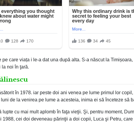
e pe care viața i le-a dat una după alta. S-a născut la Timișoara,
 la noi în ţară.
Călinescu
sătorit în 1978. iar peste doi ani venea pe lume primul lor copil,
i luni de la venirea pe lume a acesteia, inima ei să înceteze să b
 să lupte cu mai mult aplomb în faţa vieţii. Şi, pentru moment, D
i 1988, cei doi deveneau părinţii a doi copii, Luca şi Petru, car