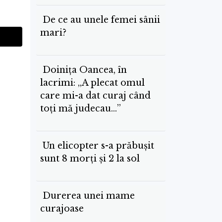
De ce au unele femei sânii
mari?
Doinița Oancea, în
lacrimi: „A plecat omul
care mi-a dat curaj când
toți mă judecau…”
Un elicopter s-a prăbușit
sunt 8 morți și 2 la sol
Durerea unei mame
curajoase