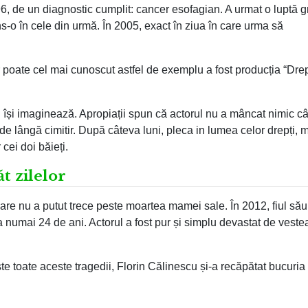
996, de un diagnostic cumplit: cancer esofagian. A urmat o luptă 
-o în cele din urmă. În 2005, exact în ziua în care urma să
r poate cel mai cunoscut astfel de exemplu a fost producția “Dre
i își imaginează. Apropiații spun că actorul nu a mâncat nimic c
 de lângă cimitir. După câteva luni, pleca in lumea celor drepți,
 cei doi băieți.
ăt zilelor
care nu a putut trece peste moartea mamei sale. În 2012, fiul său
la numai 24 de ani. Actorul a fost pur și simplu devastat de veste
te toate aceste tragedii, Florin Călinescu și-a recăpătat bucuria