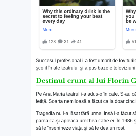
Succesul profesional i-a fost umbrit de lovituril
şcolit în ale teatrului şi a pus bazele televiziunii
Destinul crunt al lui Florin 
Pe Ana Maria teatrul i-a adus-o în cale. S-au că
fetiță. Soarta nemiloasă a făcut ca la doar cinc
Tragedia nu i-a lăsat fără urme, însă i-a făcut
părea că-şi apleacă urechea către ei. În 1986 ş
să le însenineze viaţa şi să le dea un rost.