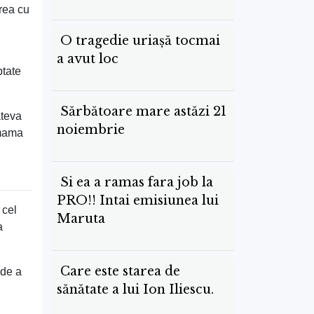
grea cu
O tragedie uriașă tocmai
a avut loc
ptate
Sărbătoare mare astăzi 21
âteva
noiembrie
 mama
Si ea a ramas fara job la
PRO!! Intai emisiunea lui
 cel
Maruta
a
Care este starea de
 de a
sănătate a lui Ion Iliescu.