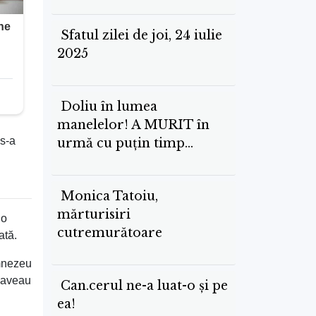
Sfatul zilei de joi, 24 iulie
2025
Doliu în lumea
manelelor! A MURIT în
 s-a
urmă cu puțin timp…
Monica Tatoiu,
mărturisiri
 o
cutremurătoare
ată.
umnezeu
e aveau
Can.cerul ne-a luat-o și pe
ea!