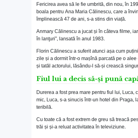
Fericirea avea să le fie umbrită, din nou, în 1
boala pentru Ana Maria Călinescu, care a învins
împlinească 47 de ani, s-a stins din viață.
Anmary Călinescu a jucat și în câteva filme, ia
în lanţuri”, lansată în anul 1983.
Florin Călinescu a suferit atunci așa cum puțin
zile și a dormit într-o mașînă parcată pe o alee
și tatăl actorului, lăsându-l să-și crească singur
Fiul lui a decis să-și pună cap
Durerea a fost prea mare pentru fiul lui, Luca, 
mic, Luca, s-a sinucis într-un hotel din Praga, 
teribilă.
Cu toate că a fost extrem de greu să treacă pes
trăi și și-a reluat activitatea în televiziune.