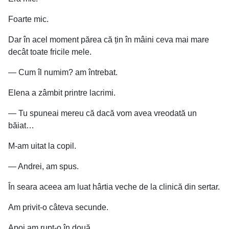
Foarte mic.
Dar în acel moment părea că țin în mâini ceva mai mare
decât toate fricile mele.
— Cum îl numim? am întrebat.
Elena a zâmbit printre lacrimi.
— Tu spuneai mereu că dacă vom avea vreodată un
băiat…
M-am uitat la copil.
— Andrei, am spus.
În seara aceea am luat hârtia veche de la clinică din sertar.
Am privit-o câteva secunde.
Apoi am rupt-o în două.