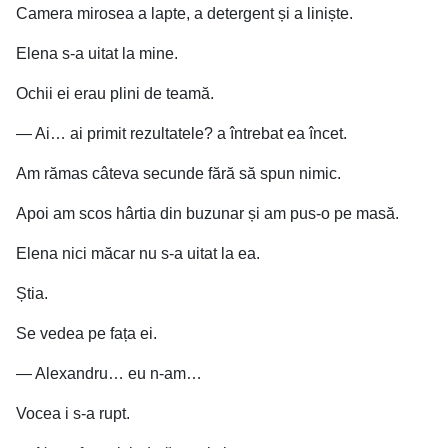
Camera mirosea a lapte, a detergent și a liniște.
Elena s-a uitat la mine.
Ochii ei erau plini de teamă.
— Ai… ai primit rezultatele? a întrebat ea încet.
Am rămas câteva secunde fără să spun nimic.
Apoi am scos hârtia din buzunar și am pus-o pe masă.
Elena nici măcar nu s-a uitat la ea.
Știa.
Se vedea pe fața ei.
— Alexandru… eu n-am…
Vocea i s-a rupt.