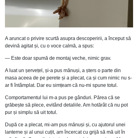
A aruncat o privire scurtă asupra descoperirii, a început să
devină agitat și, cu o voce calmă, a spus:
— Este doar spumă de montaj veche, nimic grav.
A luat un șervețel, și-a pus mănuși, a șters o parte din
masa aceea de pe perete și a plecat, ca și cum nimic nu s-
ar fi întâmplat. Dar eu simțeam că nu-mi spune totul.
Comportamentul lui m-a pus pe gânduri. Părea că se
grăbește să plece, evitând detaliile. Am hotărât că nu pot
pur și simplu să uit totul.
După ce a plecat, mi-am pus mănuși și, cu ajutorul unei
lanterne și al unui cuțit, am încercat cu grijă să mă uit în