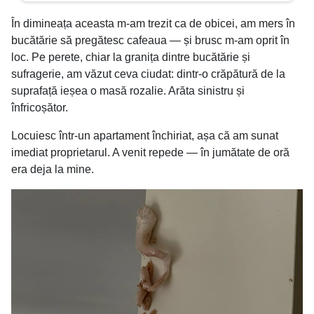
În dimineața aceasta m-am trezit ca de obicei, am mers în
bucătărie să pregătesc cafeaua — și brusc m-am oprit în
loc. Pe perete, chiar la granița dintre bucătărie și
sufragerie, am văzut ceva ciudat: dintr-o crăpătură de la
suprafață ieșea o masă rozalie. Arăta sinistru și
înfricoșător.
Locuiesc într-un apartament închiriat, așa că am sunat
imediat proprietarul. A venit repede — în jumătate de oră
era deja la mine.