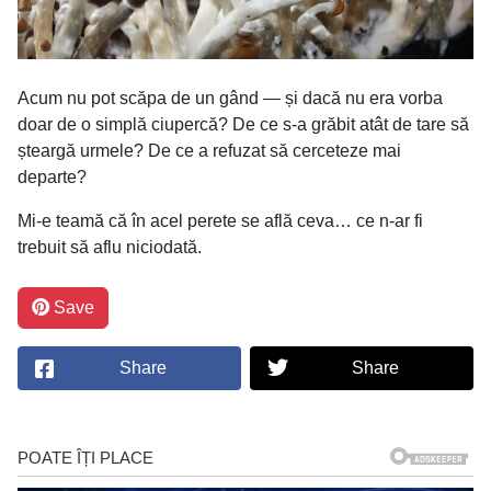
Acum nu pot scăpa de un gând — și dacă nu era vorba
doar de o simplă ciupercă? De ce s-a grăbit atât de tare să
șteargă urmele? De ce a refuzat să cerceteze mai
departe?
Mi-e teamă că în acel perete se află ceva… ce n-ar fi
trebuit să aflu niciodată.
Save
Share
Share