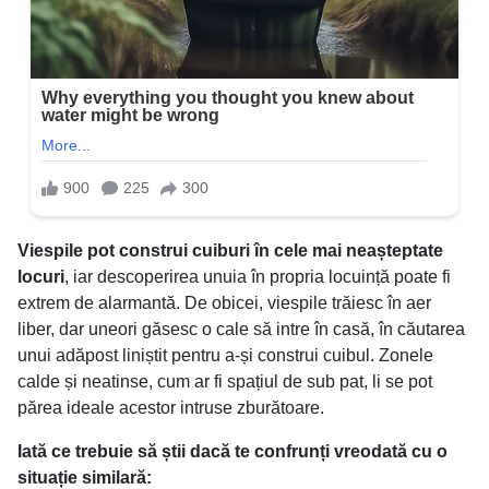
Viespile pot construi cuiburi în cele mai neașteptate
locuri
, iar descoperirea unuia în propria locuință poate fi
extrem de alarmantă. De obicei, viespile trăiesc în aer
liber, dar uneori găsesc o cale să intre în casă, în căutarea
unui adăpost liniștit pentru a-și construi cuibul. Zonele
calde și neatinse, cum ar fi spațiul de sub pat, li se pot
părea ideale acestor intruse zburătoare.
Iată ce trebuie să știi dacă te confrunți vreodată cu o
situație similară: