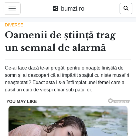
bumzi.ro
DIVERSE
Oamenii de știință trag
un semnal de alarmă
Ce-ai face dacă te-ai pregăti pentru o noapte liniștită de
somn și ai descoperi că ai împărțit spațiul cu niște musafiri
neașteptați? Exact asta i s-a întâmplat unei femei care a
găsit un cuib de viespi chiar sub patul ei.