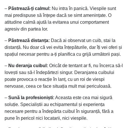
–
Păstrează-ți calmul:
Nu intra în panică. Viespile sunt
mai predispuse să înțepe dacă se simt amenințate. O
atitudine calmă ajută la evitarea unui comportament
agresiv din partea lor.
–
Păstrează distanța:
Dacă ai observat un cuib, stai la
distanță. Nu doar că vei evita înțepăturile, dar îți vei oferi și
spațiul necesar pentru a-ți planifica cu grijă următorii pași.
–
Nu deranja cuibul:
Oricât de tentant ar fi, nu încerca să-l
lovești sau să-l îndepărtezi singur. Deranjarea cuibului
poate provoca o reacție în lanț, cu un roi de viespi
nervoase, ceea ce face situația mult mai periculoasă.
–
Sună la profesioniști:
Aceasta este cea mai sigură
soluție. Specialiștii au echipamentul și experiența
necesare pentru a îndepărta cuibul în siguranță, fără a
pune în pericol nici locatarii, nici viespile.