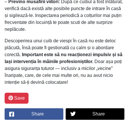
–
Previno musafirii viitori:
După ce cuibul a fost înlăturat,
verifică dacă există alte posibile puncte de intrare în casă
și sigilează-le. Inspectarea periodică a colțurilor mai puțin
frecventate din locuință te poate scuti de alte surprize
neplăcute.
Descoperirea unui cuib de viespi în casă nu este deloc
plăcută, însă poate fi gestionată cu calm și o abordare
corectă.
Important este să nu reacționezi impulsiv și să
lași intervenția în mâinile profesioniștilor.
Doar așa poți
asigura siguranța tuturor — inclusiv a micilor „vecine”
înaripate, care, de cele mai multe ori, nu au avut nicio
intenție să-ți devină colocatare!
Save
Share
Share