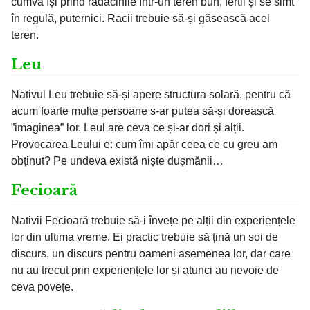
cumva își prind rădăcinile într-un teren bun, fertil și se simt
în regulă, puternici. Racii trebuie să-și găsească acel
teren.
Leu
Nativul Leu trebuie să-și apere structura solară, pentru că
acum foarte multe persoane s-ar putea să-și dorească
”imaginea” lor. Leul are ceva ce și-ar dori și alții.
Provocarea Leului e: cum îmi apăr ceea ce cu greu am
obținut? Pe undeva există niște dușmănii…
Fecioară
Nativii Fecioară trebuie să-i învețe pe alții din experiențele
lor din ultima vreme. Ei practic trebuie să țină un soi de
discurs, un discurs pentru oameni asemenea lor, dar care
nu au trecut prin experiențele lor și atunci au nevoie de
ceva povețe.