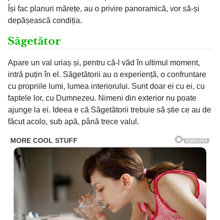
Își fac planuri mărețe, au o privire panoramică, vor să-și
depășească condiția.
Săgetător
Apare un val uriaș și, pentru că-l văd în ultimul moment,
intră puțin în el. Săgetătorii au o experiență, o confruntare
cu propriile lumi, lumea interiorului. Sunt doar ei cu ei, cu
faptele lor, cu Dumnezeu. Nimeni din exterior nu poate
ajunge la ei. Ideea e că Săgetătorii trebuie să știe ce au de
făcut acolo, sub apă, până trece valul.