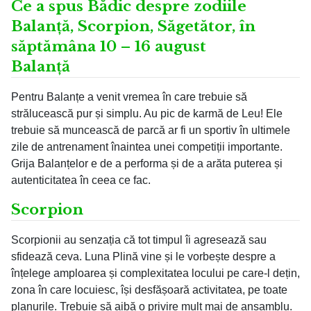
Ce a spus Bădic despre zodiile
Balanță, Scorpion, Săgetător, în
săptămâna 10 – 16 august
Balanță
Pentru Balanțe a venit vremea în care trebuie să
strălucească pur și simplu. Au pic de karmă de Leu! Ele
trebuie să muncească de parcă ar fi un sportiv în ultimele
zile de antrenament înaintea unei competiții importante.
Grija Balanțelor e de a performa și de a arăta puterea și
autenticitatea în ceea ce fac.
Scorpion
Scorpionii au senzația că tot timpul îi agresează sau
sfidează ceva. Luna Plină vine și le vorbește despre a
înțelege amploarea și complexitatea locului pe care-l dețin,
zona în care locuiesc, își desfășoară activitatea, pe toate
planurile. Trebuie să aibă o privire mult mai de ansamblu.