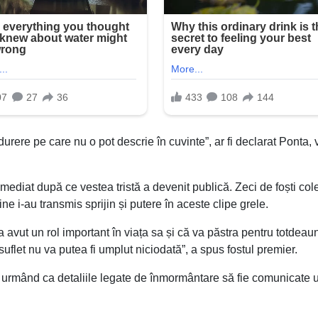
rere pe care nu o pot descrie în cuvinte”, ar fi declarat Ponta, v
ediat după ce vestea tristă a devenit publică. Zeci de foști col
line i-au transmis sprijin și putere în aceste clipe grele.
 avut un rol important în viața sa și că va păstra pentru totdeau
suflet nu va putea fi umplut niciodată”, a spus fostul premier.
, urmând ca detaliile legate de înmormântare să fie comunicate ul