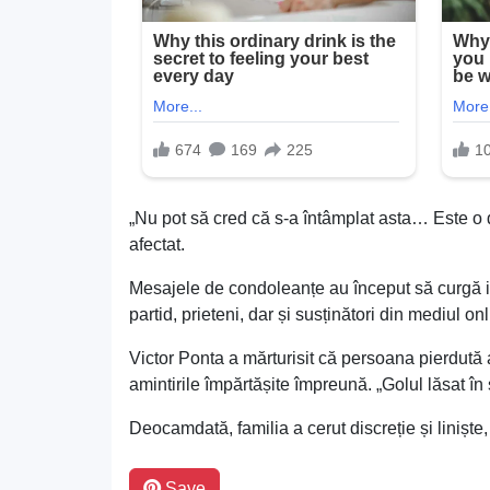
„Nu pot să cred că s-a întâmplat asta… Este o du
afectat.
Mesajele de condoleanțe au început să curgă im
partid, prieteni, dar și susținători din mediul on
Victor Ponta a mărturisit că persoana pierdută a
amintirile împărtășite împreună. „Golul lăsat în 
Deocamdată, familia a cerut discreție și liniște
Save