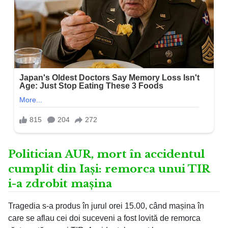
Politician AUR, mort în accidentul
cumplit din Iași: remorca unui TIR
i-a zdrobit mașina
Tragedia s-a produs în jurul orei 15.00, când mașina în
care se aflau cei doi suceveni a fost lovită de remorca