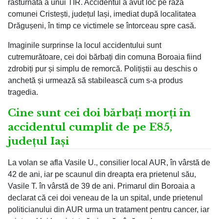
răsturnată a unui TIR. Accidentul a avut loc pe raza
comunei Cristești, județul Iași, imediat după localitatea
Drăgușeni, în timp ce victimele se întorceau spre casă.
Imaginile surprinse la locul accidentului sunt
cutremurătoare, cei doi bărbați din comuna Boroaia fiind
zdrobiți pur și simplu de remorcă. Polițiștii au deschis o
anchetă și urmează să stabilească cum s-a produs
tragedia.
Cine sunt cei doi bărbați morți în
accidentul cumplit de pe E85,
județul Iași
La volan se afla Vasile U., consilier local AUR, în vârstă de
42 de ani, iar pe scaunul din dreapta era prietenul său,
Vasile T. în vârstă de 39 de ani. Primarul din Boroaia a
declarat că cei doi veneau de la un spital, unde prietenul
politicianului din AUR urma un tratament pentru cancer, iar