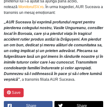
prietenul lui l-a ajutat să ajungă până acolo,
notează
MonitorulSV.ro
. În urma tragediei, AUR Suceava a
transmis un mesaj emoționant:
„AUR Suceava își exprimă profundul regret pentru
pierderea colegului nostru, Vasile Ungureanu, consilier
local în Boroaia, care și-a pierdut viața în tragicul
accident rutier produs astăzi la Drăgușeni. Am pierdut
un om bun, dedicat și mereu alături de comunitatea sa,
un coleg implicat și un prieten adevărat. Plecarea sa
fulgerătoare lasă un gol imens în rândurile noastre și în
inimile tuturor celor care l-au cunoscut. Transmitem
condoleanțe familiei îndurerate și celor apropiați.
Dumnezeu să-l odihnească în pace și să-i ofere lumină
veșnică”
, a transmis filiala AUR Suceava.
Save
Share
Share