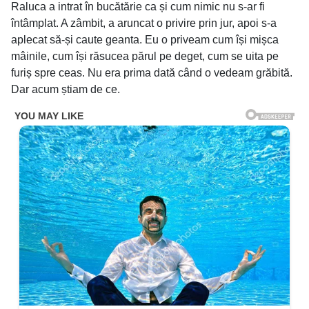
Raluca a intrat în bucătărie ca și cum nimic nu s-ar fi
întâmplat. A zâmbit, a aruncat o privire prin jur, apoi s-a
aplecat să-și caute geanta. Eu o priveam cum își mișca
mâinile, cum își răsucea părul pe deget, cum se uita pe
furiș spre ceas. Nu era prima dată când o vedeam grăbită.
Dar acum știam de ce.