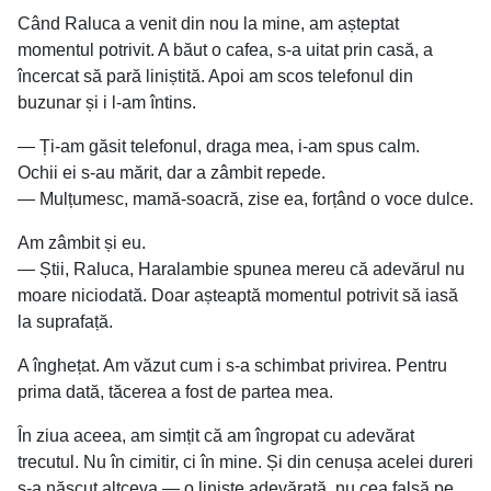
Când Raluca a venit din nou la mine, am așteptat
momentul potrivit. A băut o cafea, s-a uitat prin casă, a
încercat să pară liniștită. Apoi am scos telefonul din
buzunar și i l-am întins.
— Ți-am găsit telefonul, draga mea, i-am spus calm.
Ochii ei s-au mărit, dar a zâmbit repede.
— Mulțumesc, mamă-soacră, zise ea, forțând o voce dulce.
Am zâmbit și eu.
— Știi, Raluca, Haralambie spunea mereu că adevărul nu
moare niciodată. Doar așteaptă momentul potrivit să iasă
la suprafață.
A înghețat. Am văzut cum i s-a schimbat privirea. Pentru
prima dată, tăcerea a fost de partea mea.
În ziua aceea, am simțit că am îngropat cu adevărat
trecutul. Nu în cimitir, ci în mine. Și din cenușa acelei dureri
s-a născut altceva — o liniște adevărată, nu cea falsă pe