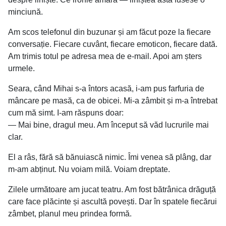
minciună.
Am scos telefonul din buzunar și am făcut poze la fiecare
conversație. Fiecare cuvânt, fiecare emoticon, fiecare dată.
Am trimis totul pe adresa mea de e-mail. Apoi am șters
urmele.
Seara, când Mihai s-a întors acasă, i-am pus farfuria de
mâncare pe masă, ca de obicei. Mi-a zâmbit și m-a întrebat
cum mă simt. I-am răspuns doar:
— Mai bine, dragul meu. Am început să văd lucrurile mai
clar.
El a râs, fără să bănuiască nimic. Îmi venea să plâng, dar
m-am abținut. Nu voiam milă. Voiam dreptate.
Zilele următoare am jucat teatru. Am fost bătrânica drăguță
care face plăcinte și ascultă povești. Dar în spatele fiecărui
zâmbet, planul meu prindea formă.