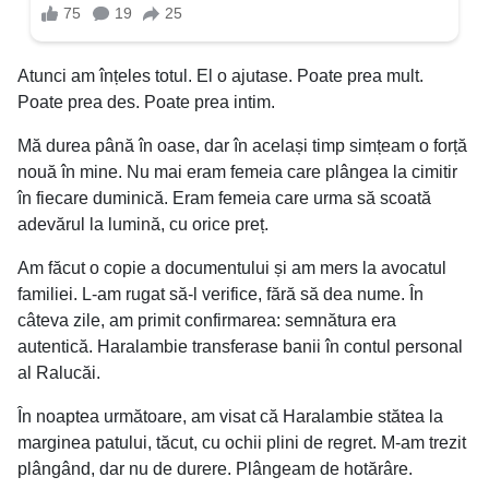
Atunci am înțeles totul. El o ajutase. Poate prea mult.
Poate prea des. Poate prea intim.
Mă durea până în oase, dar în același timp simțeam o forță
nouă în mine. Nu mai eram femeia care plângea la cimitir
în fiecare duminică. Eram femeia care urma să scoată
adevărul la lumină, cu orice preț.
Am făcut o copie a documentului și am mers la avocatul
familiei. L-am rugat să-l verifice, fără să dea nume. În
câteva zile, am primit confirmarea: semnătura era
autentică. Haralambie transferase banii în contul personal
al Ralucăi.
În noaptea următoare, am visat că Haralambie stătea la
marginea patului, tăcut, cu ochii plini de regret. M-am trezit
plângând, dar nu de durere. Plângeam de hotărâre.