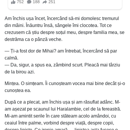
Am închis ușa încet, încercând să-mi domolesc tremurul
din mâini. Înăuntru însă, sângele îmi clocotea. Tot ce
crezusem că știu despre soțul meu, despre familia mea, se
destrăma ca o pânză veche.
— Ți-a fost dor de Mihai? am întrebat, încercând să par
calmă.
— Da, sigur, a spus ea, zâmbind scurt. Pleacă mai târziu
de la birou azi.
Mințea. O simțeam. Îi cunoșteam vocea mai bine decât și-o
cunoștea ea.
După ce a plecat, am închis ușa și am răsuflat adânc. M-
am așezat pe scaunul lui Haralambie, cel de la fereastră.
Mi-am amintit serile în care stăteam acolo amândoi, cu
ceaiul între palme, vorbind despre viață, despre copii,
despre liniște. Ce ironie amară — liniștea asta fusese o