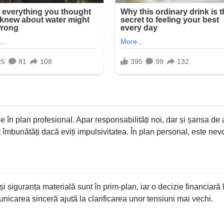
în plan profesional. Apar responsabilități noi, dar și șansa de 
t îmbunătăți dacă eviți impulsivitatea. În plan personal, este nev
 și siguranța materială sunt în prim-plan, iar o decizie financiară 
icarea sinceră ajută la clarificarea unor tensiuni mai vechi.