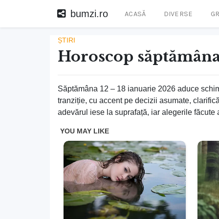
bumzi.ro
ACASĂ
DIVERSE
GR
ȘTIRI
Horoscop săptămânal
Săptămâna 12 – 18 ianuarie 2026 aduce schimbă
tranziție, cu accent pe decizii asumate, clarific
adevărul iese la suprafață, iar alegerile făcute