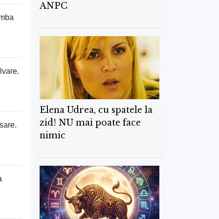
ANPC
imba
lvare.
Elena Udrea, cu spatele la
zid! NU mai poate face
sare.
nimic
a