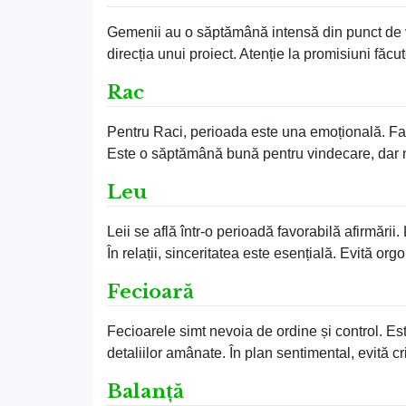
Gemenii au o săptămână intensă din punct de ve
direcția unui proiect. Atenție la promisiuni făc
Rac
Pentru Raci, perioada este una emoțională. Famil
Este o săptămână bună pentru vindecare, dar nu
Leu
Leii se află într-o perioadă favorabilă afirmări
În relații, sinceritatea este esențială. Evită org
Fecioară
Fecioarele simt nevoia de ordine și control. E
detaliilor amânate. În plan sentimental, evită crit
Balanță