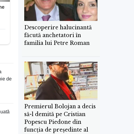
Descoperire halucinantă
făcută anchetatori în
familia lui Petre Roman
a
oie de
Premierul Bolojan a decis
luată
să-l demită pe Cristian
Popescu Piedone din
funcția de președinte al