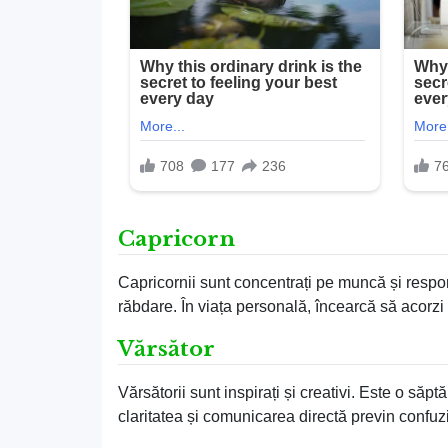
Capricorn
Capricornii sunt concentrați pe muncă și respon
răbdare. În viața personală, încearcă să acorzi 
Vărsător
Vărsătorii sunt inspirați și creativi. Este o săp
claritatea și comunicarea directă previn confuzi