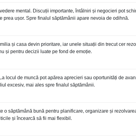
dere mental. Discuții importante, întâlniri și negocieri pot sch
ute prea ușor. Spre finalul săptămânii apare nevoia de odihnă.
ia și casa devin prioritare, iar unele situații din trecut cer rezo
 și pentru decizii luate pe fond de emoție.
i. La locul de muncă pot apărea aprecieri sau oportunități de avan
oliul excesiv, mai ales spre finalul săptămânii.
ste o săptămână bună pentru planificare, organizare și rezolvare
icile și încearcă să fii mai flexibil.