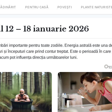
ĂDINĂRIT
PENTRU CASĂ
POVEȘTI
PLANTE NATURIST
 12 – 18 ianuarie 2026
ri importante pentru toate zodiile. Energia astrală este una d
ări și începuturi care prind contur treptat. Este o perioadă în care
 acum pot influența direcția următoarelor luni.