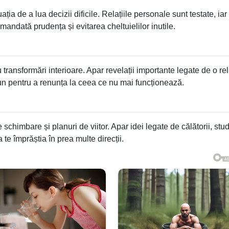
ația de a lua decizii dificile. Relațiile personale sunt testate, iar
mandată prudența și evitarea cheltuielilor inutile.
ransformări interioare. Apar revelații importante legate de o rel
n pentru a renunța la ceea ce nu mai funcționează.
himbare și planuri de viitor. Apar idei legate de călătorii, stud
a te împrăștia în prea multe direcții.