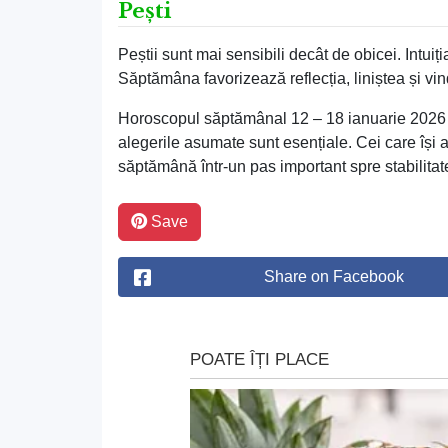
Pești
Peștii sunt mai sensibili decât de obicei. Intuiț
Săptămâna favorizează reflecția, liniștea și v
Horoscopul săptămânal 12 – 18 ianuarie 2026 ar
alegerile asumate sunt esențiale. Cei care își a
săptămână într-un pas important spre stabilitate 
Save
Share on Facebook