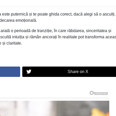
ia este puternică și te poate ghida corect, dacă alegi să o asculți.
indecarea emoțională.
ată o perioadă de tranziție, în care răbdarea, sinceritatea și
scultă intuiția și rămân ancorați în realitate pot transforma acea
și claritate.
Share on X