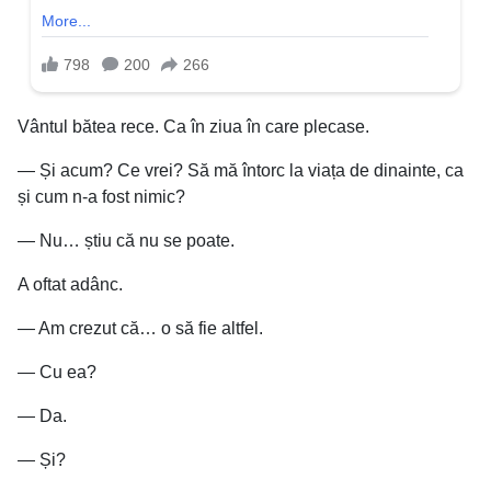
Vântul bătea rece. Ca în ziua în care plecase.
— Și acum? Ce vrei? Să mă întorc la viața de dinainte, ca
și cum n-a fost nimic?
— Nu… știu că nu se poate.
A oftat adânc.
— Am crezut că… o să fie altfel.
— Cu ea?
— Da.
— Și?