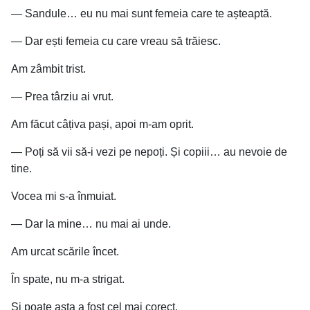
— Sandule… eu nu mai sunt femeia care te așteaptă.
— Dar ești femeia cu care vreau să trăiesc.
Am zâmbit trist.
— Prea târziu ai vrut.
Am făcut câțiva pași, apoi m-am oprit.
— Poți să vii să-i vezi pe nepoți. Și copiii… au nevoie de
tine.
Vocea mi s-a înmuiat.
— Dar la mine… nu mai ai unde.
Am urcat scările încet.
În spate, nu m-a strigat.
Și poate asta a fost cel mai corect.