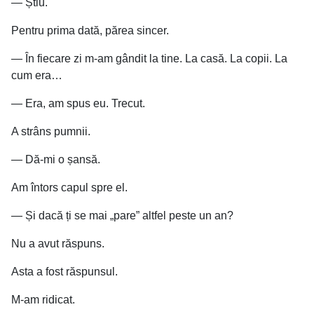
— Știu.
Pentru prima dată, părea sincer.
— În fiecare zi m-am gândit la tine. La casă. La copii. La
cum era…
— Era, am spus eu. Trecut.
A strâns pumnii.
— Dă-mi o șansă.
Am întors capul spre el.
— Și dacă ți se mai „pare” altfel peste un an?
Nu a avut răspuns.
Asta a fost răspunsul.
M-am ridicat.