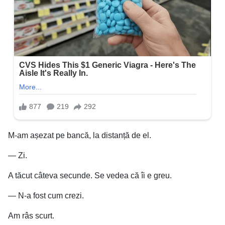
M-am așezat pe bancă, la distanță de el.
— Zi.
A tăcut câteva secunde. Se vedea că îi e greu.
— N-a fost cum crezi.
Am râs scurt.