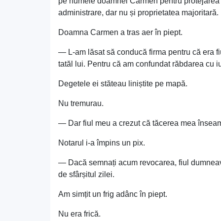
pe numele doamnei Carmen pentru protejarea pa
administrare, dar nu și proprietatea majoritară.
Doamna Carmen a tras aer în piept.
— L-am lăsat să conducă firma pentru că era fiu
tatăl lui. Pentru că am confundat răbdarea cu i
Degetele ei stăteau liniștite pe mapă.
Nu tremurau.
— Dar fiul meu a crezut că tăcerea mea însea
Notarul i-a împins un pix.
— Dacă semnați acum revocarea, fiul dumneavoas
de sfârșitul zilei.
Am simțit un frig adânc în piept.
Nu era frică.