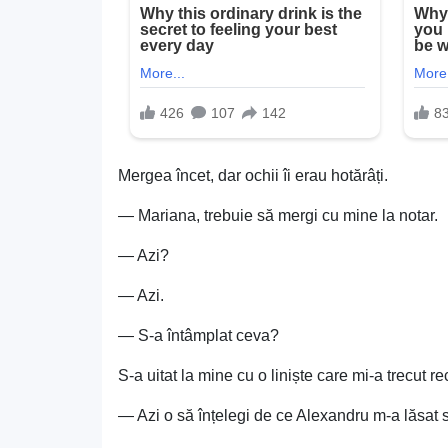
Mergea încet, dar ochii îi erau hotărâți.
— Mariana, trebuie să mergi cu mine la notar.
— Azi?
— Azi.
— S-a întâmplat ceva?
S-a uitat la mine cu o liniște care mi-a trecut re
— Azi o să înțelegi de ce Alexandru m-a lăsat s