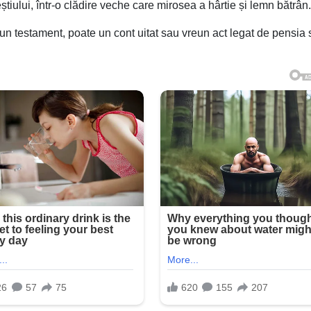
tiului, într-o clădire veche care mirosea a hârtie și lemn bătrân.
 testament, poate un cont uitat sau vreun act legat de pensia 