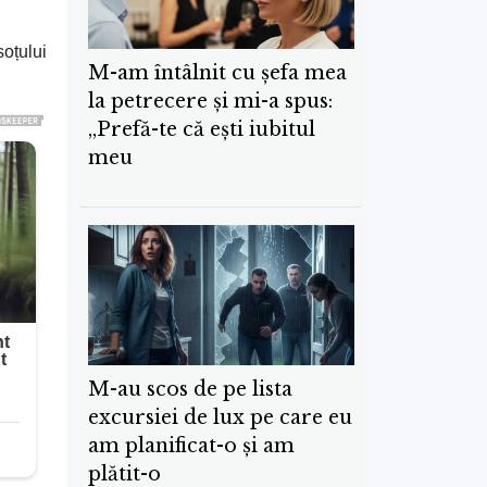
soțului
M-am întâlnit cu șefa mea
la petrecere și mi-a spus:
„Prefă-te că ești iubitul
meu
M-au scos de pe lista
excursiei de lux pe care eu
am planificat-o și am
plătit-o