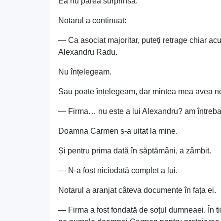
Ea nu părea surprinsă.
Notarul a continuat:
— Ca asociat majoritar, puteți retrage chiar a
Alexandru Radu.
Nu înțelegeam.
Sau poate înțelegeam, dar mintea mea avea n
— Firma… nu este a lui Alexandru? am întrebat
Doamna Carmen s-a uitat la mine.
Și pentru prima dată în săptămâni, a zâmbit.
— N-a fost niciodată complet a lui.
Notarul a aranjat câteva documente în fața ei.
— Firma a fost fondată de soțul dumneaei. În tim