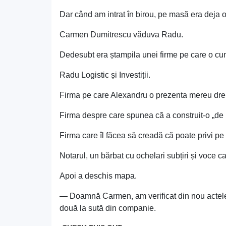
Dar când am intrat în birou, pe masă era deja 
Carmen Dumitrescu văduva Radu.
Dedesubt era ștampila unei firme pe care o cu
Radu Logistic și Investiții.
Firma pe care Alexandru o prezenta mereu drep
Firma despre care spunea că a construit-o „de l
Firma care îl făcea să creadă că poate privi pe
Notarul, un bărbat cu ochelari subțiri și voce c
Apoi a deschis mapa.
— Doamnă Carmen, am verificat din nou actele f
două la sută din companie.