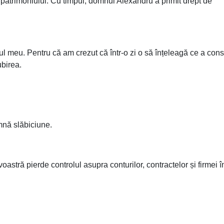
trimoniului. Cu timpul, domnul Alexandru a primit drept de
l meu. Pentru că am crezut că într-o zi o să înțeleagă ce a const
ubirea.
mnă slăbiciune.
tră pierde controlul asupra conturilor, contractelor și firmei î