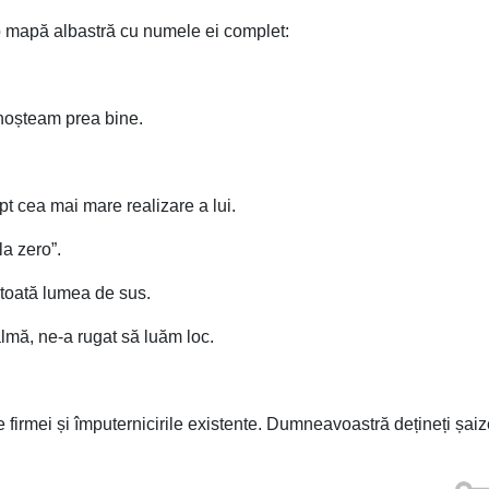
o mapă albastră cu numele ei complet:
noșteam prea bine.
t cea mai mare realizare a lui.
a zero”.
 toată lumea de sus.
almă, ne-a rugat să luăm loc.
irmei și împuternicirile existente. Dumneavoastră dețineți șaize