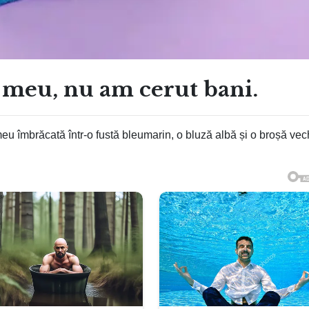
 meu, nu am cerut bani.
 îmbrăcată într-o fustă bleumarin, o bluză albă și o broșă vec