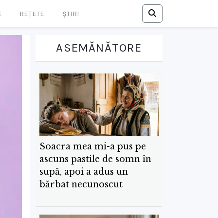
E
REȚETE
ȘTIRI
ASEMĂNĂTORE
Soacra mea mi-a pus pe
ascuns pastile de somn în
supă, apoi a adus un
bărbat necunoscut