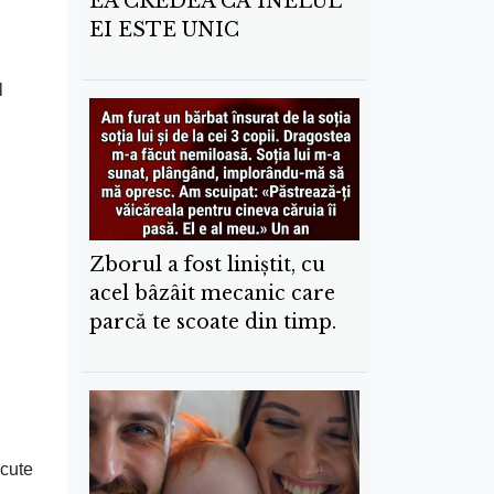
EA CREDEA CĂ INELUL
EI ESTE UNIC
l
Zborul a fost liniștit, cu
acel bâzâit mecanic care
parcă te scoate din timp.
ecute