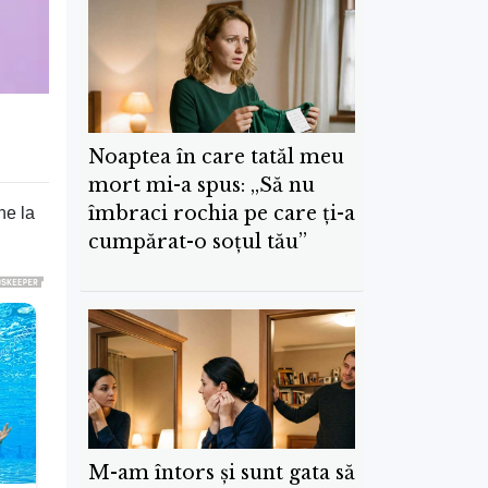
Noaptea în care tatăl meu
mort mi-a spus: „Să nu
îmbraci rochia pe care ți-a
he la
cumpărat-o soțul tău”
M-am întors și sunt gata să