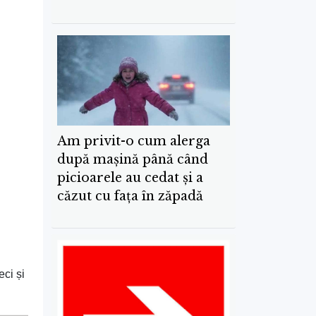
Am privit-o cum alerga
după mașină până când
picioarele au cedat și a
căzut cu fața în zăpadă
ci și