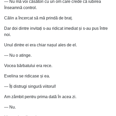
— Nu mă voi căsători cu un om care crede că iubirea
înseamnă control.
Călin a încercat să mă prindă de braț.
Dar doi dintre invitați s-au ridicat imediat și s-au pus între
noi.
Unul dintre ei era chiar nașul ales de el.
— Nu o atinge.
Vocea bărbatului era rece.
Evelina se ridicase și ea.
— Îți distrugi singură viitorul!
Am zâmbit pentru prima dată în acea zi.
— Nu.