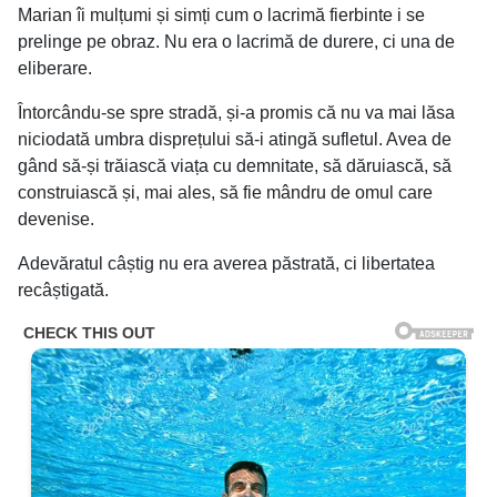
Marian îi mulțumi și simți cum o lacrimă fierbinte i se
prelinge pe obraz. Nu era o lacrimă de durere, ci una de
eliberare.
Întorcându-se spre stradă, și-a promis că nu va mai lăsa
niciodată umbra disprețului să-i atingă sufletul. Avea de
gând să-și trăiască viața cu demnitate, să dăruiască, să
construiască și, mai ales, să fie mândru de omul care
devenise.
Adevăratul câștig nu era averea păstrată, ci libertatea
recâștigată.