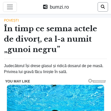
bumzi.ro
POVEȘTI
În timp ce semna actele
de divorț, ea l-a numit
„gunoi negru”
Judecătorul își drese glasul și ridică dosarul de pe masă.
Privirea lui gravă făcu liniște în sală.