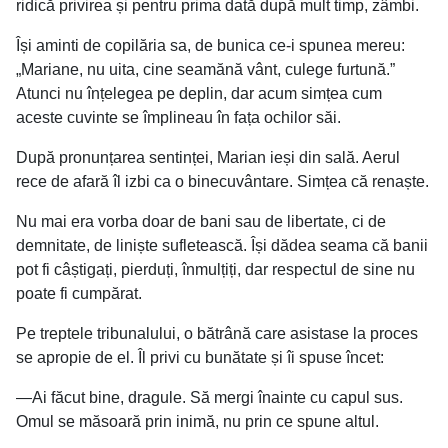
ridică privirea și pentru prima dată după mult timp, zâmbi.
Își aminti de copilăria sa, de bunica ce-i spunea mereu:
„Mariane, nu uita, cine seamănă vânt, culege furtună.”
Atunci nu înțelegea pe deplin, dar acum simțea cum
aceste cuvinte se împlineau în fața ochilor săi.
După pronunțarea sentinței, Marian ieși din sală. Aerul
rece de afară îl izbi ca o binecuvântare. Simțea că renaște.
Nu mai era vorba doar de bani sau de libertate, ci de
demnitate, de liniște sufletească. Își dădea seama că banii
pot fi câștigați, pierduți, înmulțiți, dar respectul de sine nu
poate fi cumpărat.
Pe treptele tribunalului, o bătrână care asistase la proces
se apropie de el. Îl privi cu bunătate și îi spuse încet:
—Ai făcut bine, dragule. Să mergi înainte cu capul sus.
Omul se măsoară prin inimă, nu prin ce spune altul.