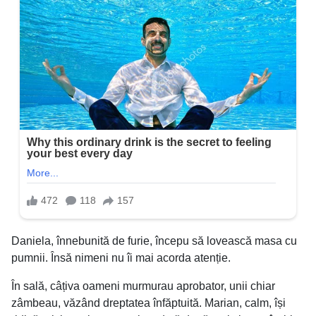
Daniela, înnebunită de furie, începu să lovească masa cu
pumnii. Însă nimeni nu îi mai acorda atenție.
În sală, câțiva oameni murmurau aprobator, unii chiar
zâmbeau, văzând dreptatea înfăptuită. Marian, calm, își