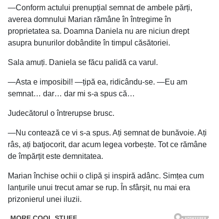
—Conform actului prenupțial semnat de ambele părți,
averea domnului Marian rămâne în întregime în
proprietatea sa. Doamna Daniela nu are niciun drept
asupra bunurilor dobândite în timpul căsătoriei.
Sala amuți. Daniela se făcu palidă ca varul.
—Asta e imposibil! —țipă ea, ridicându-se. —Eu am
semnat… dar… dar mi s-a spus că…
Judecătorul o întrerupse brusc.
—Nu contează ce vi s-a spus. Ați semnat de bunăvoie. Ați
râs, ați batjocorit, dar acum legea vorbește. Tot ce rămâne
de împărțit este demnitatea.
Marian închise ochii o clipă și inspiră adânc. Simțea cum
lanțurile unui trecut amar se rup. În sfârșit, nu mai era
prizonierul unei iluzii.