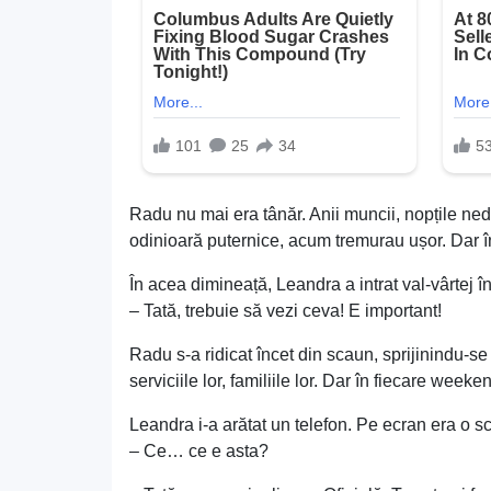
Radu nu mai era tânăr. Anii muncii, nopțile nedo
odinioară puternice, acum tremurau ușor. Dar în
În acea dimineață, Leandra a intrat val-vârtej î
– Tată, trebuie să vezi ceva! E important!
Radu s-a ridicat încet din scaun, sprijinindu-se
serviciile lor, familiile lor. Dar în fiecare week
Leandra i-a arătat un telefon. Pe ecran era o sc
– Ce… ce e asta?