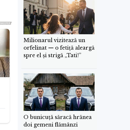
Milionarul vizitează un
orfelinat — o fetiță aleargă
spre el și strigă „Tati!”
O bunicuță săracă hrănea
doi gemeni flămânzi