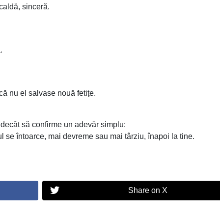
 caldă, sinceră.
.
 că nu el salvase nouă fetițe.
use decât să confirme un adevăr simplu:
l se întoarce, mai devreme sau mai târziu, înapoi la tine.
Share on X