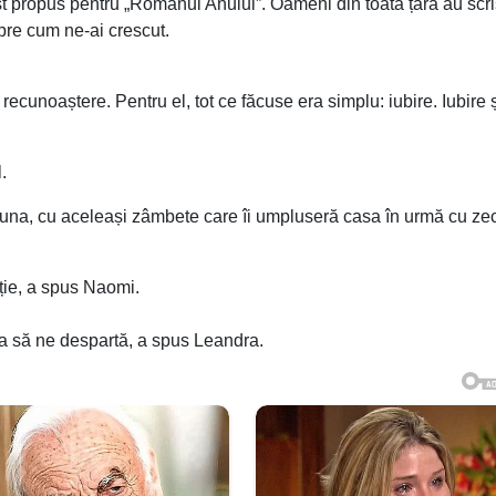
ost propus pentru „Românul Anului”. Oameni din toată țara au scr
pre cum ne-ai crescut.
recunoaștere. Pentru el, tot ce făcuse era simplu: iubire. Iubire 
.
e una, cu aceleași zâmbete care îi umpluseră casa în urmă cu ze
ție, a spus Naomi.
ia să ne despartă, a spus Leandra.