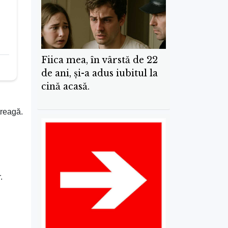
Fiica mea, în vârstă de 22
de ani, și-a adus iubitul la
cină acasă.
treagă.
.