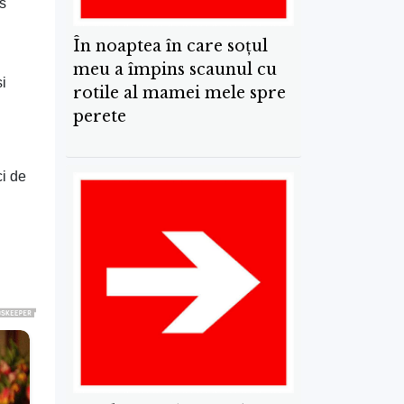
is
În noaptea în care soțul
meu a împins scaunul cu
și
rotile al mamei mele spre
perete
ci de