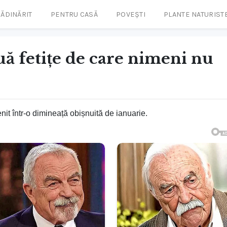
ĂDINĂRIT
PENTRU CASĂ
POVEȘTI
PLANTE NATURIST
uă fetițe de care nimeni nu
it într-o dimineață obișnuită de ianuarie.