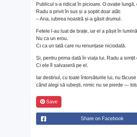
Publicul s-a ridicat în picioare. O ovație lungă,
Radu a privit în sus și a șoptit doar atât:
– Ana, iubirea noastră și-a găsit drumul.
Fetele l-au luat de brațe, iar el a pășit în lumină
Nu ca un erou.
Ci ca un tată care nu renunțase niciodată.
Și, pentru prima dată în viața lui, Radu a simțit
Ci ele îl salvaseră pe el.
Iar destinul, cu toate întorsăturile lui, nu făc
când alegi să iubești, nimic nu se pierde — totu
Save
Share on Facebook