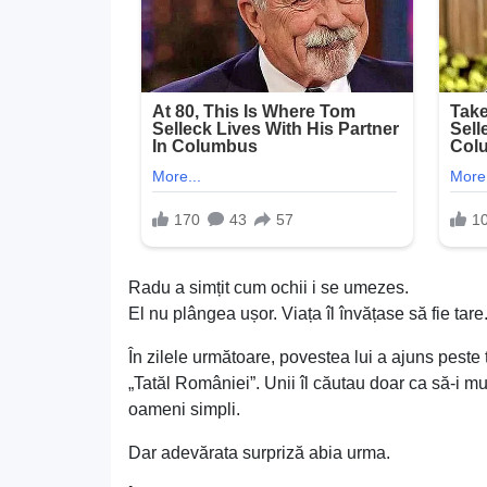
Radu a simțit cum ochii i se umezes.
El nu plângea ușor. Viața îl învățase să fie tar
În zilele următoare, povestea lui a ajuns peste t
„Tatăl României”. Unii îl căutau doar ca să-i mu
oameni simpli.
Dar adevărata surpriză abia urma.