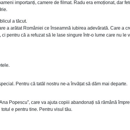
 oameni importanți, camere de filmat. Radu era emoționat, dar fete
rie.
licul a tăcut.
care a arătat României ce înseamnă iubirea adevărată. Care a cr
 ci pentru că a refuzat să le lase singure într-o lume care nu le v
tele.
 special. Pentru că tatăl nostru ne-a învățat să dăm mai departe.
și Ana Popescu”, care va ajuta copiii abandonați să rămână împr
otul e pentru tine. Pentru visul tău.