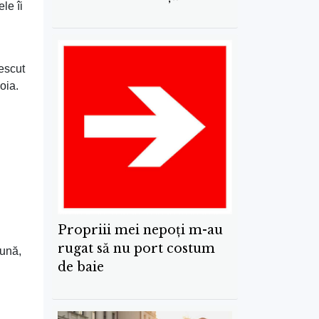
le îi
escut
oia.
Propriii mei nepoți m-au
rugat să nu port costum
eună,
de baie