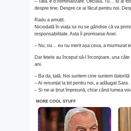
– Tată, e o nominalizare. Oficială. Tu… tu ai f
despre tine. Despre ce ai făcut pentru noi. Des
Radu a amuțit.
Niciodată în viața lui nu se gândise că va primi 
responsabilitate. Asta îi promisese Anei.
– Nu, nu… eu nu merit așa ceva, a murmurat el
Dar fetele au început să-l înconjoare, una cât
ani.
– Ba da, tată. Noi suntem cine suntem datorită 
– Ai renunțat la tot pentru noi, a adăugat Sara.
– Și ne-ai ținut împreună, chiar când lumea vo