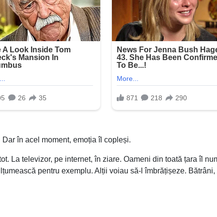
e. Dar în acel moment, emoția îl copleși.
ot. La televizor, pe internet, în ziare. Oameni din toată țara îl n
lțumească pentru exemplu. Alții voiau să-l îmbrățișeze. Bătrâni, 