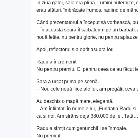
În ziua galei, sala era plină. Lumini puternice,
erau alături, îmbrăcate frumos, radiind de mând
Când prezentatorul a început să vorbească, pub
– În această seară îl sărbătorim pe un bărbat 
nouă fetițe, nu pentru glorie, nu pentru aplauze,
Apoi, reflectorul s-a oprit asupra lor.
Radu a încremenit.
Nu pentru premiu. Ci pentru ceea ce au făcut fe
Sara a urcat prima pe scenă.
– Noi, cele nouă fiice ale lui, am pregătit ceva
Au deschis o mapă mare, elegantă.
– Am înființat, în numele lui, „Fundația Radu 
ca și noi. Am strâns deja 380.000 de lei. Tată… t
Radu a simțit cum genunchii i se înmoaie.
Nu premiul.