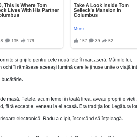
rmite și grijile pentru cele nouă fete îl marcaseră. Mâinile lui,
 ochi îi rămăsese aceeași lumină care le ținuse unite o viață în
n bucătărie.
 de masă. Fetele, acum femei în toată firea, aveau propriile vieți,
end, fără excepție, veneau la el acasă. Era tradiția lor. Legătura lor
risoare electronică. Radu a clipit, încercând să înțeleagă.