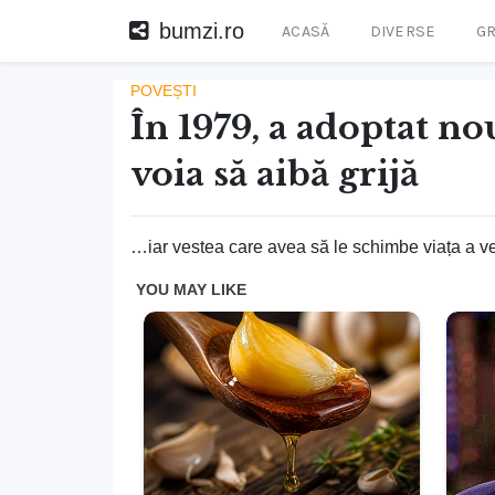
bumzi.ro
ACASĂ
DIVERSE
GR
POVEȘTI
În 1979, a adoptat no
voia să aibă grijă
…iar vestea care avea să le schimbe viața a ven