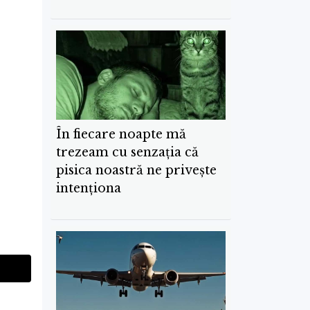
În fiecare noapte mă
trezeam cu senzația că
pisica noastră ne privește
intenționa