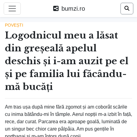
bumzi.ro
POVEȘTI
Logodnicul meu a lăsat
din greșeală apelul
deschis și i-am auzit pe el
și pe familia lui făcându-
mă bucăți
Am tras ușa după mine fără zgomot și am coborât scările
cu inima bătându-mi în tâmple. Aerul nopții m-a izbit în față,
rece, dar curat. Parcarea era aproape goală, luminată de
un singur bec chior care pâlpâia. Am pus gențile în
portbagaj și m-am întors după copii.