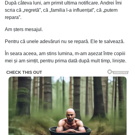
După câteva luni, am primit ultima notificare. Andrei îmi
scria că „regretă”, că „familia l-a influențat”, că „putem
repara”.
Am șters mesajul.
Pentru că unele adevăruri nu se repară. Ele te salvează.
În seara aceea, am stins lumina, m-am așezat între copiii
mei și am simțit, pentru prima dată după mult timp, liniște.