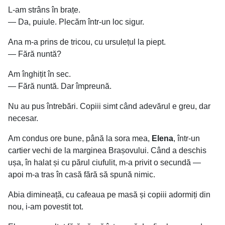
L-am strâns în brațe.
— Da, puiule. Plecăm într-un loc sigur.
Ana m-a prins de tricou, cu ursulețul la piept.
— Fără nuntă?
Am înghițit în sec.
— Fără nuntă. Dar împreună.
Nu au pus întrebări. Copiii simt când adevărul e greu, dar
necesar.
Am condus ore bune, până la sora mea,
Elena
, într-un
cartier vechi de la marginea Brașovului. Când a deschis
ușa, în halat și cu părul ciufulit, m-a privit o secundă —
apoi m-a tras în casă fără să spună nimic.
Abia dimineață, cu cafeaua pe masă și copiii adormiți din
nou, i-am povestit tot.