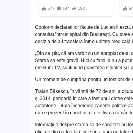
Conform declarațiilor făcute de Lucian Iliescu, un
consultat într-un spital din București. Cu toate 
decizia de a-l transfera într-o unitate medicală 
„Din ce știu, că am vorbit cu un apropiat de-al
Starea sa este gravă. Nici cu familia nu a putut
emisiuni TV, subliniind gravitatea situației și l
Un moment de cumpănă pentru un fost om de s
Traian Băsescu, în vârstă de 72 de ani, a ocup
și 2014, perioadă în care a fost unul dintre cel
autohtone. După încheierea carierei politice acti
nume prezent în conștiința colectivă a românilo
Informațiile despre starea sa de sănătate au fos
oficiale din partea familiei sau a unui purtător