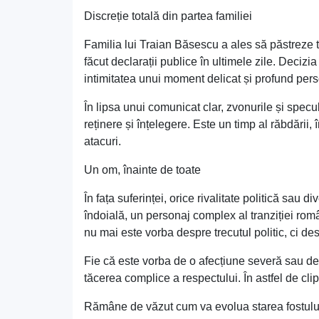
Discreție totală din partea familiei
Familia lui Traian Băsescu a ales să păstreze 
făcut declarații publice în ultimele zile. Decizia
intimitatea unui moment delicat și profund pers
În lipsa unui comunicat clar, zvonurile și specula
reținere și înțelegere. Este un timp al răbdării
atacuri.
Un om, înainte de toate
În fața suferinței, orice rivalitate politică sau
îndoială, un personaj complex al tranziției român
nu mai este vorba despre trecutul politic, ci de
Fie că este vorba de o afecțiune severă sau de
tăcerea complice a respectului. În astfel de cl
Rămâne de văzut cum va evolua starea fostului 