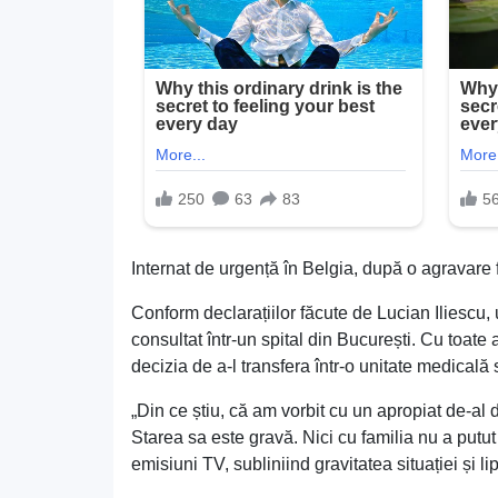
Internat de urgență în Belgia, după o agravare 
Conform declarațiilor făcute de Lucian Iliescu, un
consultat într-un spital din București. Cu toate 
decizia de a-l transfera într-o unitate medicală 
„Din ce știu, că am vorbit cu un apropiat de-al
Starea sa este gravă. Nici cu familia nu a putut
emisiuni TV, subliniind gravitatea situației și l