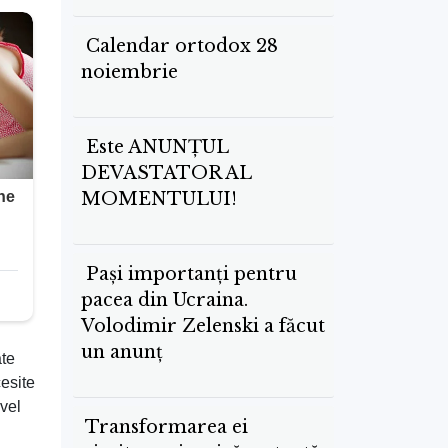
Calendar ortodox 28
noiembrie
Este ANUNȚUL
DEVASTATOR AL
MOMENTULUI!
Pași importanți pentru
pacea din Ucraina.
Volodimir Zelenski a făcut
un anunţ
ate
cesite
ivel
Transformarea ei