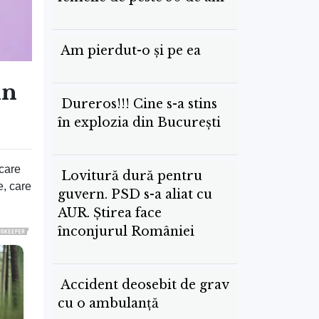
Am pierdut-o și pe ea
in
Dureros!!! Cine s-a stins
în explozia din București
 care
Lovitură dură pentru
e, care
guvern. PSD s-a aliat cu
AUR. Știrea face
înconjurul României
Accident deosebit de grav
cu o ambulanță