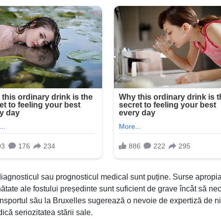
diagnosticul sau prognosticul medical sunt puține. Surse apropi
ătate ale fostului președinte sunt suficient de grave încât să ne
Transportul său la Bruxelles sugerează o nevoie de expertiză de n
dică seriozitatea stării sale.