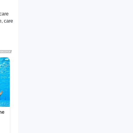
 care
e, care