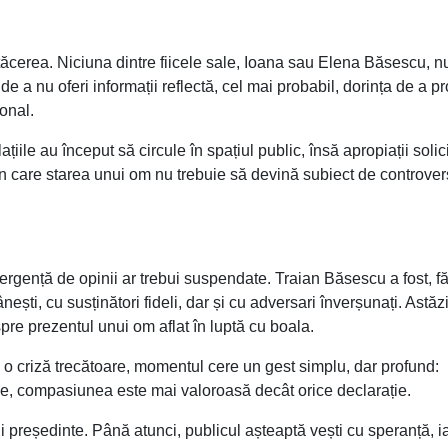
tăcerea. Niciuna dintre fiicele sale, Ioana sau Elena Băsescu, n
 de a nu oferi informații reflectă, cel mai probabil, dorința de a pr
onal.
țiile au început să circule în spațiul public, însă apropiații solic
, în care starea unui om nu trebuie să devină subiect de controve
 divergență de opinii ar trebui suspendate. Traian Băsescu a fost, f
ești, cu susținători fideli, dar și cu adversari înverșunați. Astăzi
spre prezentul unui om aflat în luptă cu boala.
 o criză trecătoare, momentul cere un gest simplu, dar profund:
ipe, compasiunea este mai valoroasă decât orice declarație.
președinte. Până atunci, publicul așteaptă vești cu speranță, i