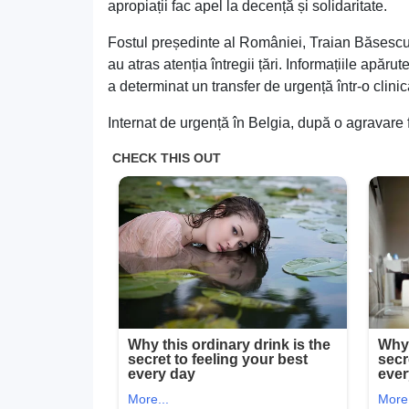
apropiații fac apel la decență și solidaritate.
Fostul președinte al României, Traian Băsescu,
au atras atenția întregii țări. Informațiile apăr
a determinat un transfer de urgență într-o clinic
Internat de urgență în Belgia, după o agravare 