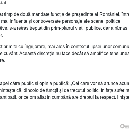
tat
at timp de două mandate funcția de președinte al României, înt
e mai influente și controversate personaje ale scenei politice
ve, s-a retras treptat din prim-planul vieții publice, dar a rămas
r.
t primite cu îngrijorare, mai ales în contextul lipsei unor comuni
 de cuvânt. Această discreție nu face decât să amplifice tensiunea
re.
 apel către public și opinia publică: „Cei care vor să arunce acu
ește că, dincolo de funcții și de trecutul politic, în fața suferin
antipatii, orice om aflat în cumpănă are dreptul la respect, liniște