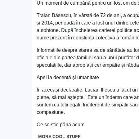
Un moment de cumpănă pentru un fost om de s
Traian Băsescu, în vârstă de 72 de ani, a ocup
și 2014, perioadă în care a fost unul dintre cel
autohtone. După încheierea carierei politice acti
nume prezent în conștiința colectivă a românilo
Informațiile despre starea sa de sănătate au fos
oficiale din partea familiei sau a unui purtător
speculațiile, dar apropiații cer empatie și răbda
Apel la decență și umanitate
În aceeași declarație, Lucian Iliescu a făcut un
pietre, să mai aștepte.” Este un îndemn care amint
suntem cu toții egali. Indiferent de simpatii sau 
compasiune.
Ce se știe până acum