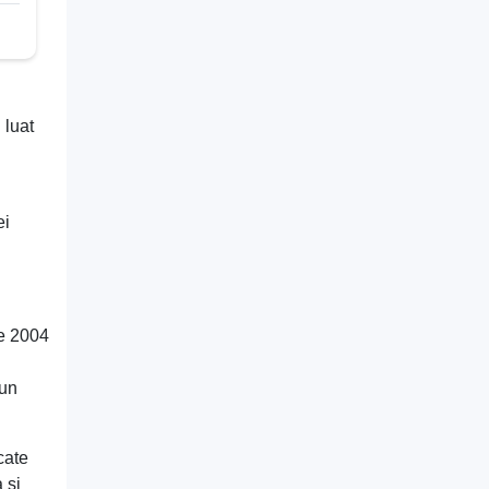
 luat
ei
re 2004
 un
cate
 și