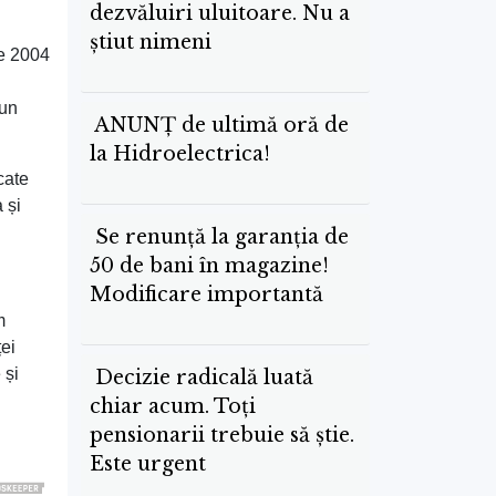
dezvăluiri uluitoare. Nu a
știut nimeni
re 2004
 un
ANUNȚ de ultimă oră de
la Hidroelectrica!
cate
 și
Se renunță la garanția de
50 de bani în magazine!
Modificare importantă
m
ței
 și
Decizie radicală luată
chiar acum. Toți
pensionarii trebuie să știe.
Este urgent