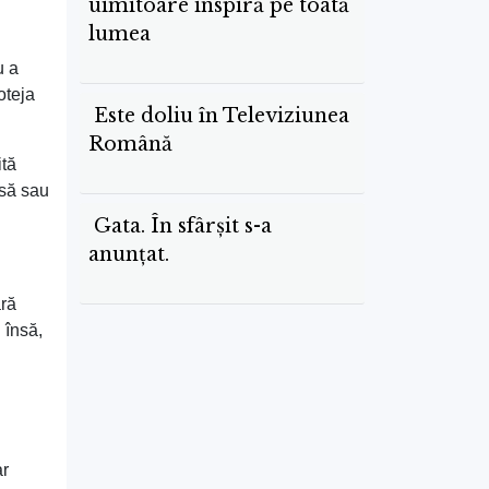
uimitoare inspiră pe toată
lumea
u a
oteja
Este doliu în Televiziunea
Română
ită
rsă sau
Gata. În sfârșit s-a
anunțat.
ără
 însă,
ar