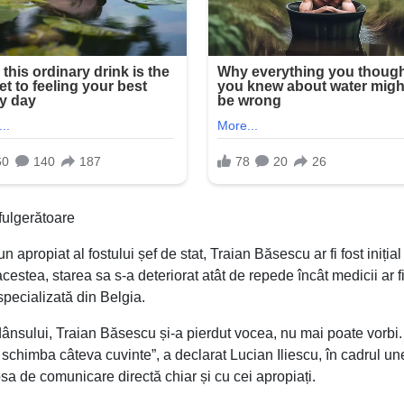
fulgerătoare
 apropiat al fostului șef de stat, Traian Băsescu ar fi fost inițial
acestea, starea sa s-a deteriorat atât de repede încât medicii ar fi
specializată din Belgia.
 dânsului, Traian Băsescu și-a pierdut vocea, nu mai poate vorbi.
 schimba câteva cuvinte”, a declarat Lucian Iliescu, în cadrul un
ipsa de comunicare directă chiar și cu cei apropiați.