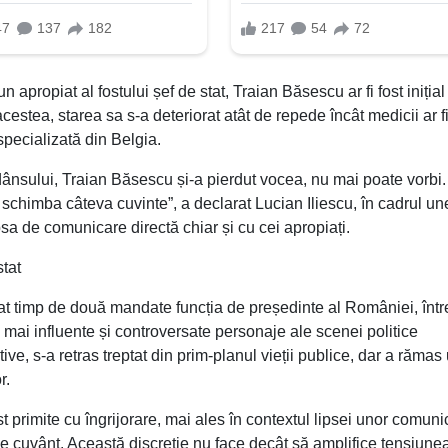
 apropiat al fostului șef de stat, Traian Băsescu ar fi fost inițial
acestea, starea sa s-a deteriorat atât de repede încât medicii ar fi
specializată din Belgia.
 dânsului, Traian Băsescu și-a pierdut vocea, nu mai poate vorbi.
 schimba câteva cuvinte”, a declarat Lucian Iliescu, în cadrul un
ipsa de comunicare directă chiar și cu cei apropiați.
tat
at timp de două mandate funcția de președinte al României, înt
e mai influente și controversate personaje ale scenei politice
ve, s-a retras treptat din prim-planul vieții publice, dar a rămas
r.
t primite cu îngrijorare, mai ales în contextul lipsei unor comuni
 de cuvânt. Această discreție nu face decât să amplifice tensiunea