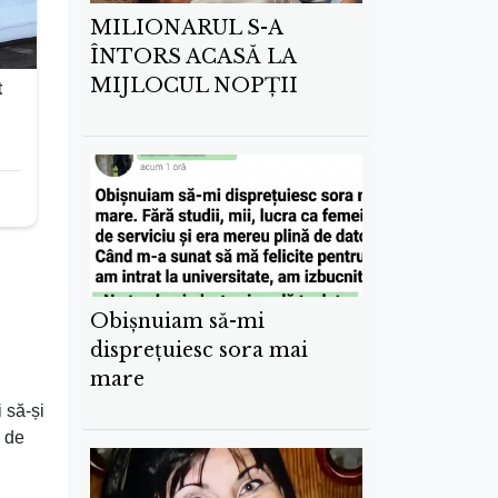
MILIONARUL S-A
ÎNTORS ACASĂ LA
MIJLOCUL NOPȚII
Obișnuiam să-mi
disprețuiesc sora mai
mare
 să-și
u de