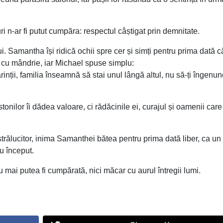
luri n-ar fi putut cumpăra: respectul câștigat prin demnitate.
ui. Samantha își ridică ochii spre cer și simți pentru prima dată 
ră cu mândrie, iar Michael spuse simplu:
inții, familia înseamnă să stai unul lângă altul, nu să-ți îngenu
nilor îi dădea valoare, ci rădăcinile ei, curajul și oamenii care
strălucitor, inima Samanthei bătea pentru prima dată liber, ca un
u început.
u mai putea fi cumpărată, nici măcar cu aurul întregii lumi.