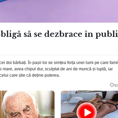
obligă să se dezbrace în publ
i doi bărbați. În pașii lor se simțea forța unei lumi pe care fami
i mare, avea chipul dur, sculptat de ani de muncă și luptă, iar
celui care știe că deține puterea.