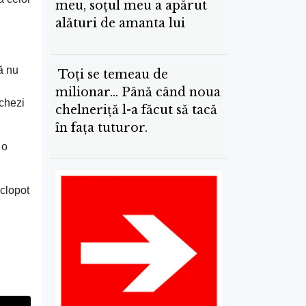
meu, soțul meu a apărut
alături de amanta lui
că nu
Toți se temeau de
milionar… Până când noua
nchezi
chelneriță l-a făcut să tacă
în fața tuturor.
 o
 clopot