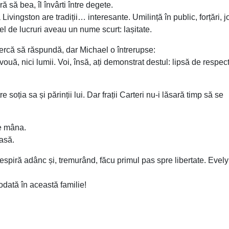
 să bea, îl învârti între degete.
vingston are tradiții… interesante. Umilință în public, forțări, j
fel de lucruri aveau un nume scurt: lașitate.
cercă să răspundă, dar Michael o întrerupse:
ă, nici lumii. Voi, însă, ați demonstrat destul: lipsă de respect
tre soția sa și părinții lui. Dar frații Carteri nu-i lăsară timp să se
se mâna.
casă.
spiră adânc și, tremurând, făcu primul pas spre libertate. Evel
odată în această familie!