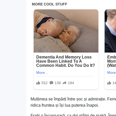
Mulțimea se împărți între șoc și admirație. Fem
ridica fruntea și își lua puterea înapoi.
Frații o înconjurară, ca doi stâlpi de piatră. Îm