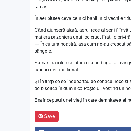
rămași.
În aer plutea ceva ce nici banii, nici vechile tit
Când ajunseră afară, aerul rece al serii îi învăl
mai era prizoniera unui joc crud. Frații o privi
— În cultura noastră, așa cum ne-au crescut păr
sângele.
Samantha înțelese atunci că nu bogăția Livingsto
iubeau necondiționat.
Și în timp ce se îndepărtau de conacul rece și 
de biserică în duminica Paștelui, vestind un no
Era începutul unei vieți în care demnitatea ei n
Save