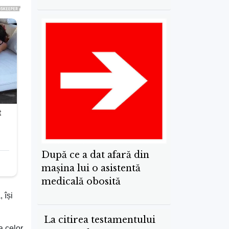
După ce a dat afară din
mașina lui o asistentă
medicală obosită
 își
La citirea testamentului
a celor