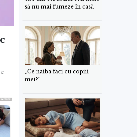
să nu mai fumeze în casă
ic
„Ce naiba faci cu copiii
lia
mei?”