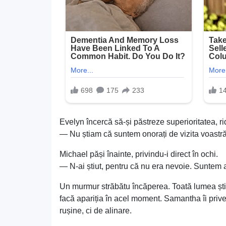
Evelyn încercă să-și păstreze superioritatea, r
— Nu știam că suntem onorați de vizita voastră,
Michael păși înainte, privindu-i direct în ochi.
— N-ai știut, pentru că nu era nevoie. Suntem a
Un murmur străbătu încăperea. Toată lumea știa 
facă apariția în acel moment. Samantha îi prive
rușine, ci de alinare.