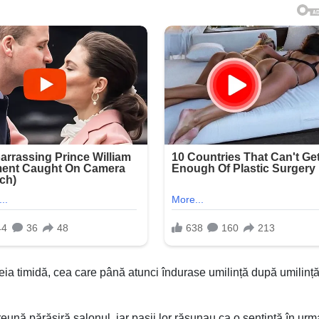
eia timidă, cea care până atunci îndurase umilință după umilință,
preună părăsiră salonul, iar pașii lor răsunau ca o sentință în urm