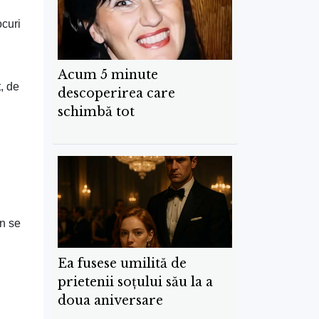
ocuri
Acum 5 minute
, de
descoperirea care
schimbă tot
yn se
Ea fusese umilită de
prietenii soțului său la a
doua aniversare