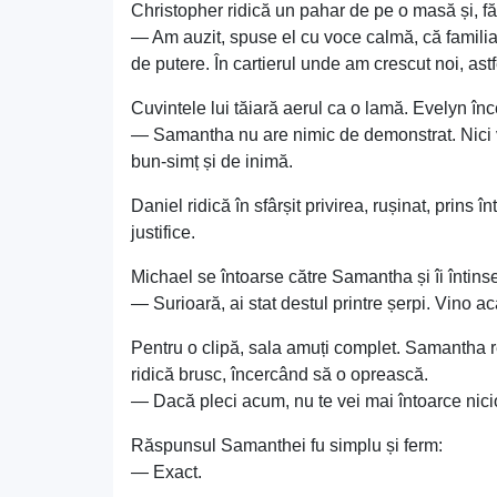
Christopher ridică un pahar de pe o masă și, fără
— Am auzit, spuse el cu voce calmă, că familia Li
de putere. În cartierul unde am crescut noi, ast
Cuvintele lui tăiară aerul ca o lamă. Evelyn în
— Samantha nu are nimic de demonstrat. Nici vou
bun-simț și de inimă.
Daniel ridică în sfârșit privirea, rușinat, prins în
justifice.
Michael se întoarse către Samantha și îi întin
— Surioară, ai stat destul printre șerpi. Vino a
Pentru o clipă, sala amuți complet. Samantha re
ridică brusc, încercând să o oprească.
— Dacă pleci acum, nu te vei mai întoarce nici
Răspunsul Samanthei fu simplu și ferm:
— Exact.