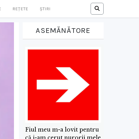
E
REȚETE
ȘTIRI
ASEMĂNĂTORE
Fiul meu m-a lovit pentru
că i-am cerut nurorii mele