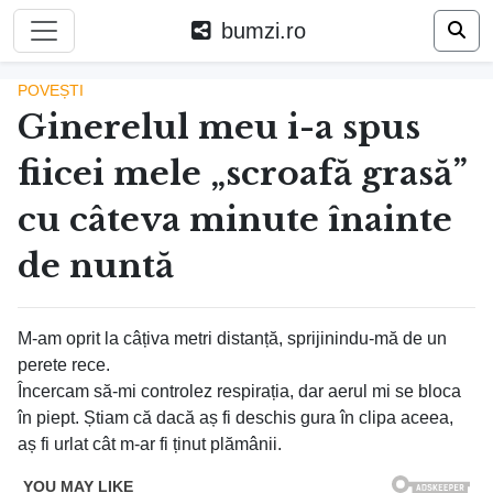
bumzi.ro
POVEȘTI
Ginerelul meu i-a spus
fiicei mele „scroafă grasă”
cu câteva minute înainte
de nuntă
M-am oprit la câțiva metri distanță, sprijinindu-mă de un
perete rece.
Încercam să-mi controlez respirația, dar aerul mi se bloca
în piept. Știam că dacă aș fi deschis gura în clipa aceea,
aș fi urlat cât m-ar fi ținut plămânii.