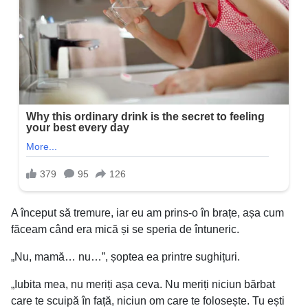
A început să tremure, iar eu am prins-o în brațe, așa cum
făceam când era mică și se speria de întuneric.
„Nu, mamă… nu…”, șoptea ea printre sughițuri.
„Iubita mea, nu meriți așa ceva. Nu meriți niciun bărbat
care te scuipă în față, niciun om care te folosește. Tu ești