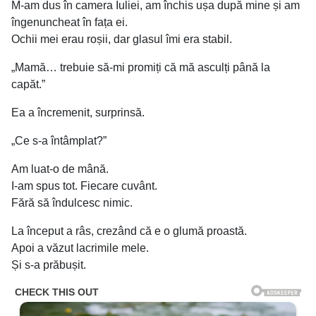
M-am dus în camera Iuliei, am închis ușa după mine și am
îngenuncheat în fața ei.
Ochii mei erau roșii, dar glasul îmi era stabil.
„Mamă… trebuie să-mi promiți că mă asculți până la
capăt.”
Ea a încremenit, surprinsă.
„Ce s-a întâmplat?”
Am luat-o de mână.
I-am spus tot. Fiecare cuvânt.
Fără să îndulcesc nimic.
La început a râs, crezând că e o glumă proastă.
Apoi a văzut lacrimile mele.
Și s-a prăbușit.