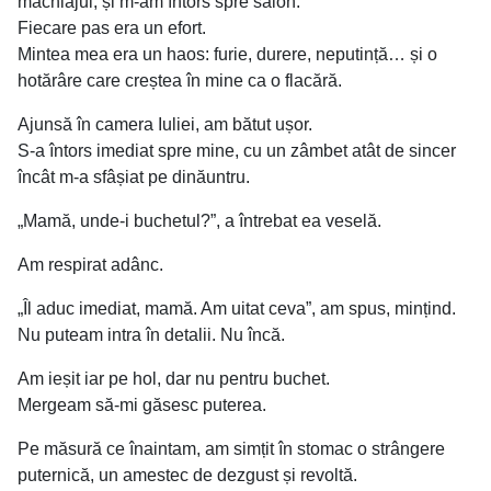
machiajul, și m-am întors spre salon.
Fiecare pas era un efort.
Mintea mea era un haos: furie, durere, neputință… și o
hotărâre care creștea în mine ca o flacără.
Ajunsă în camera Iuliei, am bătut ușor.
S-a întors imediat spre mine, cu un zâmbet atât de sincer
încât m-a sfâșiat pe dinăuntru.
„Mamă, unde-i buchetul?”, a întrebat ea veselă.
Am respirat adânc.
„Îl aduc imediat, mamă. Am uitat ceva”, am spus, mințind.
Nu puteam intra în detalii. Nu încă.
Am ieșit iar pe hol, dar nu pentru buchet.
Mergeam să-mi găsesc puterea.
Pe măsură ce înaintam, am simțit în stomac o strângere
puternică, un amestec de dezgust și revoltă.