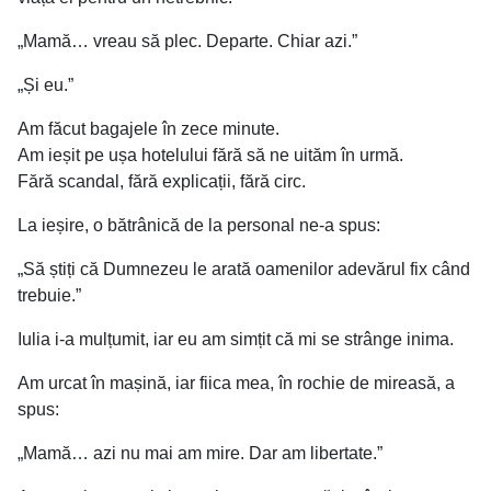
„Mamă… vreau să plec. Departe. Chiar azi.”
„Și eu.”
Am făcut bagajele în zece minute.
Am ieșit pe ușa hotelului fără să ne uităm în urmă.
Fără scandal, fără explicații, fără circ.
La ieșire, o bătrânică de la personal ne-a spus:
„Să știți că Dumnezeu le arată oamenilor adevărul fix când
trebuie.”
Iulia i-a mulțumit, iar eu am simțit că mi se strânge inima.
Am urcat în mașină, iar fiica mea, în rochie de mireasă, a
spus:
„Mamă… azi nu mai am mire. Dar am libertate.”