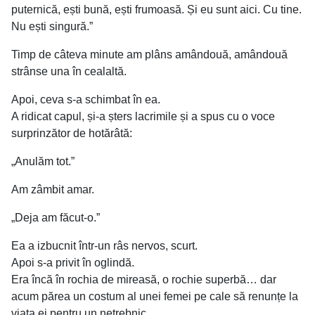
puternică, ești bună, ești frumoasă. Și eu sunt aici. Cu tine.
Nu ești singură.”
Timp de câteva minute am plâns amândouă, amândouă
strânse una în cealaltă.
Apoi, ceva s-a schimbat în ea.
A ridicat capul, și-a șters lacrimile și a spus cu o voce
surprinzător de hotărâtă:
„Anulăm tot.”
Am zâmbit amar.
„Deja am făcut-o.”
Ea a izbucnit într-un râs nervos, scurt.
Apoi s-a privit în oglindă.
Era încă în rochia de mireasă, o rochie superbă… dar
acum părea un costum al unei femei pe cale să renunțe la
viața ei pentru un netrebnic.