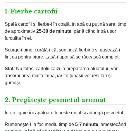
1. Fierbe cartofii
Spală cartofii și fierbe-i în coajă, în apă cu puțină sare, timp
de aproximativ
25-30 de minute
, până când intră ușor
furculița în ei.
Scurge-i bine, curăță-i cât sunt încă fierbinți și pasează-i
fin, ca pentru piure. Lasă-i apoi să se răcească complet.
Sfat:
Nu folosi cartofii calzi la prepararea aluatului. Vor
absorbi prea multă făină, iar colțunașii vor ieși tari și
gumoși.
2. Pregătește pesmetul aromat
Într-o tigaie încăpătoare topește untul și adaugă pesmetul.
Rumenește-l la foc mediu timp de
5-7 minute
, amestecând