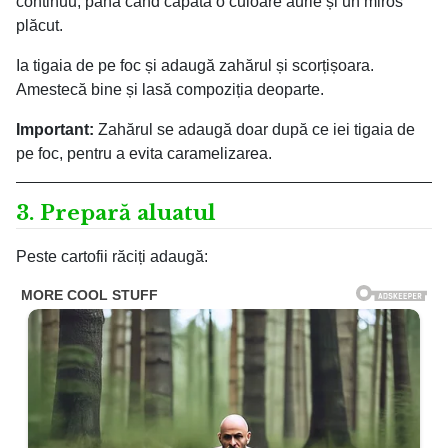
continuu, până când capătă o culoare aurie și un miros
plăcut.
Ia tigaia de pe foc și adaugă zahărul și scorțișoara.
Amestecă bine și lasă compoziția deoparte.
Important:
Zahărul se adaugă doar după ce iei tigaia de
pe foc, pentru a evita caramelizarea.
3. Prepară aluatul
Peste cartofii răciți adaugă: