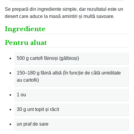
Se prepară din ingrediente simple, dar rezultatul este un
desert care aduce la masă amintiri și multă savoare.
Ingrediente
Pentru aluat
500 g cartofi făinoși (gălbioși)
150–180 g făină albă (în funcție de câtă umiditate
au cartofii)
1 ou
30 g unt topit și răcit
un praf de sare