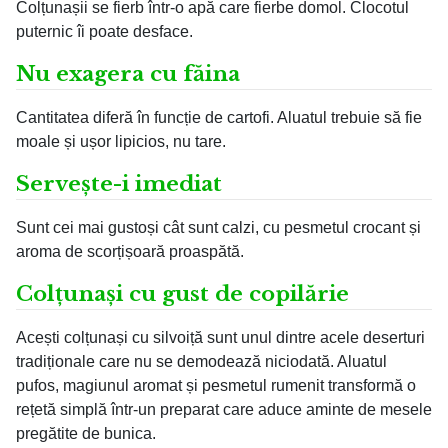
Colțunașii se fierb într-o apă care fierbe domol. Clocotul
puternic îi poate desface.
Nu exagera cu făina
Cantitatea diferă în funcție de cartofi. Aluatul trebuie să fie
moale și ușor lipicios, nu tare.
Servește-i imediat
Sunt cei mai gustoși cât sunt calzi, cu pesmetul crocant și
aroma de scorțișoară proaspătă.
Colțunași cu gust de copilărie
Acești colțunași cu silvoiță sunt unul dintre acele deserturi
tradiționale care nu se demodează niciodată. Aluatul
pufos, magiunul aromat și pesmetul rumenit transformă o
rețetă simplă într-un preparat care aduce aminte de mesele
pregătite de bunica.