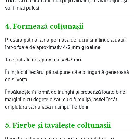
Truc:
Cu cât frămânți mai puțin aluatul, cu atât colțunașii
vor fi mai pufoși.
4. Formează colțunașii
Presară puțină făină pe masa de lucru și întinde aluatul
într-o foaie de aproximativ
4-5 mm grosime
.
Taie pătrate de aproximativ
6-7 cm
.
În mijlocul fiecărui pătrat pune câte o linguriță generoasă
de silvoiță.
Împăturește în formă de triunghi și presează foarte bine
marginile cu degetele sau cu o furculiță, astfel încât
umplutura să nu iasă în timpul fierberii.
5. Fierbe și tăvălește colțunașii
Pune la fiert o oală mare cu apă și un praf de sare.