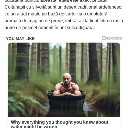
bucătăria bunicii, această rețetă este exact ce cauți.
Colțunașii cu silvoiță sunt un desert tradițional ardelenesc,
cu un aluat moale pe bază de cartofi și o umplutură
aromată de magiun de prune, îmbrăcați la final într-o crustă
aurie de pesmet rumenit în unt și scorțișoară.