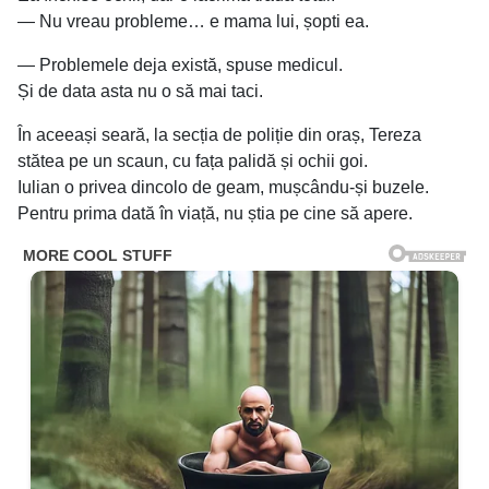
— Nu vreau probleme… e mama lui, șopti ea.
— Problemele deja există, spuse medicul.
Și de data asta nu o să mai taci.
În aceeași seară, la secția de poliție din oraș, Tereza
stătea pe un scaun, cu fața palidă și ochii goi.
Iulian o privea dincolo de geam, mușcându-și buzele.
Pentru prima dată în viață, nu știa pe cine să apere.