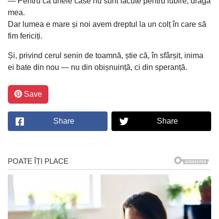
— Pentru că unele case nu sunt făcute pentru iubire, draga
mea.
Dar lumea e mare și noi avem dreptul la un colț în care să
fim fericiți.
Și, privind cerul senin de toamnă, știe că, în sfârșit, inima
ei bate din nou — nu din obișnuință, ci din speranță.
Save
Share
Share