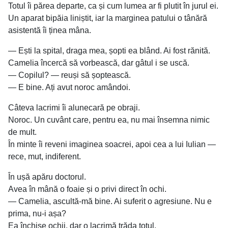
Totul îi părea departe, ca și cum lumea ar fi plutit în jurul ei.
Un aparat bipăia liniștit, iar la marginea patului o tânără
asistentă îi ținea mâna.
— Ești la spital, draga mea, șopti ea blând. Ai fost rănită.
Camelia încercă să vorbească, dar gâtul i se uscă.
— Copilul? — reuși să șoptească.
— E bine. Ați avut noroc amândoi.
Câteva lacrimi îi alunecară pe obraji.
Noroc. Un cuvânt care, pentru ea, nu mai însemna nimic
de mult.
În minte îi reveni imaginea soacrei, apoi cea a lui Iulian —
rece, mut, indiferent.
În ușă apăru doctorul.
Avea în mână o foaie și o privi direct în ochi.
— Camelia, ascultă-mă bine. Ai suferit o agresiune. Nu e
prima, nu-i așa?
Ea închise ochii, dar o lacrimă trăda totul.