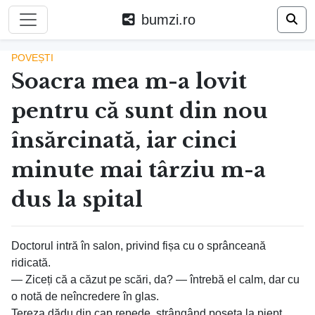
bumzi.ro
POVEȘTI
Soacra mea m-a lovit
pentru că sunt din nou
însărcinată, iar cinci
minute mai târziu m-a
dus la spital
Doctorul intră în salon, privind fișa cu o sprânceană
ridicată.
— Ziceți că a căzut pe scări, da? — întrebă el calm, dar cu
o notă de neîncredere în glas.
Tereza dădu din cap repede, strângând poșeta la piept.