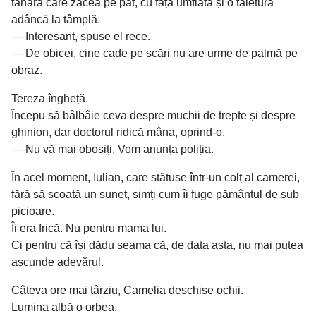
tânăra care zăcea pe pat, cu fața umflată și o tăietură
adâncă la tâmplă.
— Interesant, spuse el rece.
— De obicei, cine cade pe scări nu are urme de palmă pe
obraz.
Tereza îngheță.
Începu să bâlbâie ceva despre muchii de trepte și despre
ghinion, dar doctorul ridică mâna, oprind-o.
— Nu vă mai obosiți. Vom anunța poliția.
În acel moment, Iulian, care stătuse într-un colț al camerei,
fără să scoată un sunet, simți cum îi fuge pământul de sub
picioare.
Îi era frică. Nu pentru mama lui.
Ci pentru că își dădu seama că, de data asta, nu mai putea
ascunde adevărul.
Câteva ore mai târziu, Camelia deschise ochii.
Lumina albă o orbea.