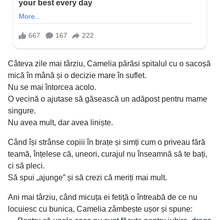
Câteva zile mai târziu, Camelia părăsi spitalul cu o sacoșă
mică în mână și o decizie mare în suflet.
Nu se mai întorcea acolo.
O vecină o ajutase să găsească un adăpost pentru mame
singure.
Nu avea mult, dar avea liniște.
Când își strânse copiii în brațe și simți cum o priveau fără
teamă, înțelese că, uneori, curajul nu înseamnă să te bați,
ci să pleci.
Să spui „ajunge” și să crezi că meriți mai mult.
Ani mai târziu, când micuța ei fetiță o întreabă de ce nu
locuiesc cu bunica, Camelia zâmbește ușor și spune: