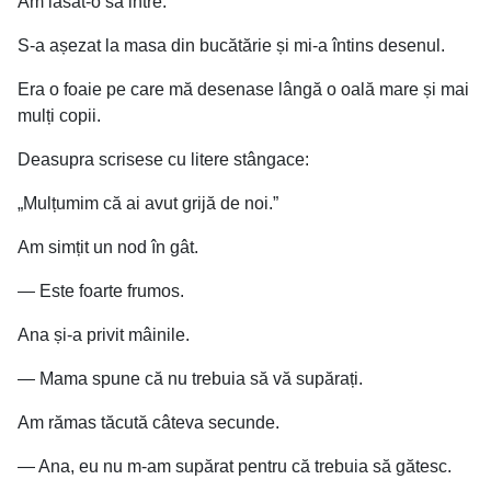
Am lăsat-o să intre.
S-a așezat la masa din bucătărie și mi-a întins desenul.
Era o foaie pe care mă desenase lângă o oală mare și mai
mulți copii.
Deasupra scrisese cu litere stângace:
„Mulțumim că ai avut grijă de noi.”
Am simțit un nod în gât.
— Este foarte frumos.
Ana și-a privit mâinile.
— Mama spune că nu trebuia să vă supărați.
Am rămas tăcută câteva secunde.
— Ana, eu nu m-am supărat pentru că trebuia să gătesc.