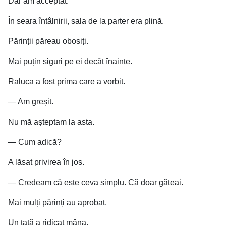
Dar am acceptat.
În seara întâlnirii, sala de la parter era plină.
Părinții păreau obosiți.
Mai puțin siguri pe ei decât înainte.
Raluca a fost prima care a vorbit.
— Am greșit.
Nu mă așteptam la asta.
— Cum adică?
A lăsat privirea în jos.
— Credeam că este ceva simplu. Că doar găteai.
Mai mulți părinți au aprobat.
Un tată a ridicat mâna.