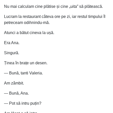
Nu mai calculam cine plătise și cine „uita” să plătească.
Lucram la restaurant câteva ore pe zi, iar restul timpului îl
petreceam odihnindu-mă.
Atunci a bătut cineva la ușă.
Era Ana.
Singură.
Ținea în brațe un desen.
— Bună, tanti Valeria.
Am zâmbit.
— Bună, Ana.
— Pot să intru puțin?