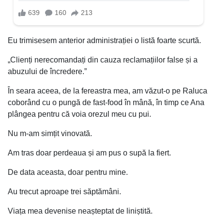
Eu trimisesem anterior administrației o listă foarte scurtă.
„Clienți nerecomandați din cauza reclamațiilor false și a
abuzului de încredere.”
În seara aceea, de la fereastra mea, am văzut-o pe Raluca
coborând cu o pungă de fast-food în mână, în timp ce Ana
plângea pentru că voia orezul meu cu pui.
Nu m-am simțit vinovată.
Am tras doar perdeaua și am pus o supă la fiert.
De data aceasta, doar pentru mine.
Au trecut aproape trei săptămâni.
Viața mea devenise neașteptat de liniștită.