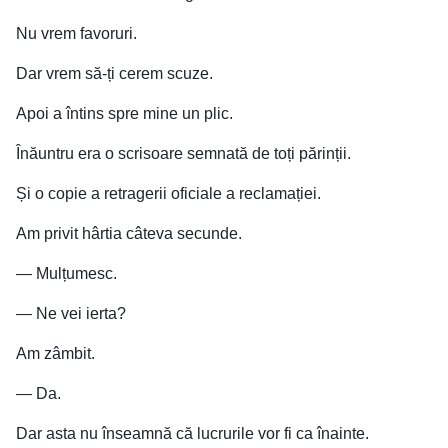
Nu vrem favoruri.
Dar vrem să-ți cerem scuze.
Apoi a întins spre mine un plic.
Înăuntru era o scrisoare semnată de toți părinții.
Și o copie a retragerii oficiale a reclamației.
Am privit hârtia câteva secunde.
— Mulțumesc.
— Ne vei ierta?
Am zâmbit.
— Da.
Dar asta nu înseamnă că lucrurile vor fi ca înainte.